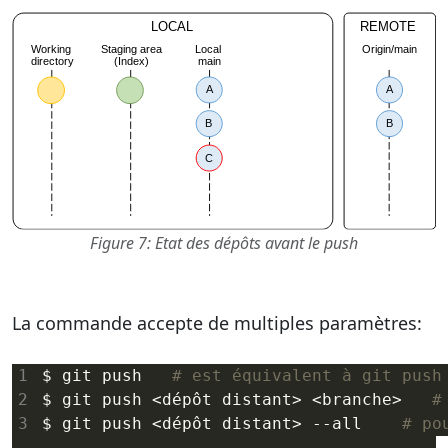
Figure 7: Etat des dépôts avant le push
La commande accepte de multiples paramètres:
$ git push   
# est équivalent à git push
$ git push <dépôt distant> <branche>   
#
$ git push <dépôt distant> --all    
# po