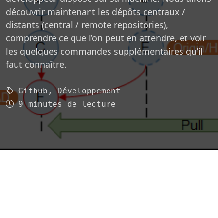
découvrir maintenant les dépôts centraux /
distants (central / remote repositories),
comprendre ce que l’on peut en attendre, et voir
les quelques commandes supplémentaires qu’il
faut connaître.
Mots-clés (2):
Github
,
Développement
Temps de lecture
9 minutes de lecture