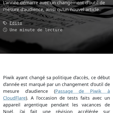
L’année démarre avec un changement d’outil de
mesure d’audience, ainsi qu’un nouvel article..
Mot-clé (1):
Edito
Temps de lecture
Une minute de lecture
Piwik ayant changé sa politique d’accès, ce début
d’année est marqué par un changement d’outil de
mesure d’audience (
Passage de Piwik à
CloudFlare
). A l’occasion de tests faits avec un
appareil argentique pendant les vacances de
Noël, j’ai fait une révision accélérée sur