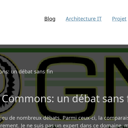
Blog
Architecture IT
Projet
ns: un débat sans fin
e Commons: un débat sans 
ieu de nombreux débats. Parmi ceux-ci, la comparai
èrement. Je ne suis pas un expert dans ce domaine, ma