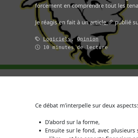
forcement en comprendre tout les tena
Je réagis en fait à un
article
publié su
Mots-clés (2):
Logiciels
,
Opinion
Temps de lecture
10 minutes de lecture
Ce débat m’interpelle sur deux aspects
D’abord sur la forme,
Ensuite sur le fond, avec plusieurs 