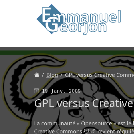
Accueil
Blog
GPL versus Creative Commo
Publié le
19 janv. 2009
GPL versus Creativ
La communauté « Opensource » est le l
Creative Commons
revient réguli