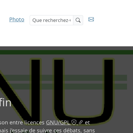
Photo
Recherche
fin
son entre licences
GNU/GPL
et
is j’essaie de suivre ces débats, sans