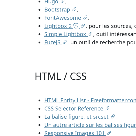
Hugo
,
Bootstrap
,
FontAwesome
,
Lightbox 2
, pour les sources, 
Simple Lightbox
, outil intéressa
FuzeJS
, un outil de recherche pour
HTML / CSS
HTML Entity List - Freeformatter.c
CSS Selector Reference
La balise figure, et srcset
Un autre article sur les balises figu
Responsive Images 101