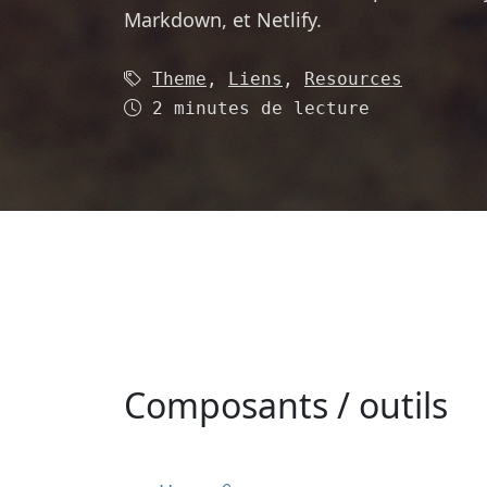
Markdown, et Netlify.
Mots-clés (3):
Theme
,
Liens
,
Resources
Temps de lecture
2 minutes de lecture
Composants / outils