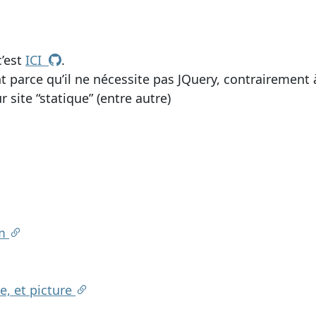
c’est
ICI
.
nt parce qu’il ne nécessite pas JQuery, contrairement 
 site “statique” (entre autre)
om
re, et picture