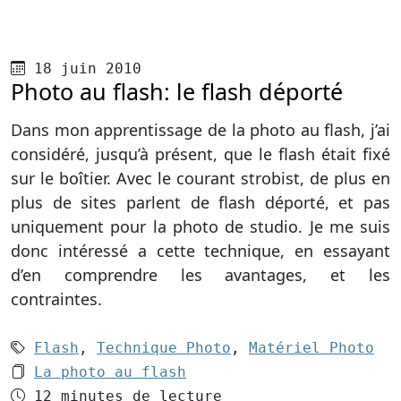
Publié le
18 juin 2010
Photo au flash: le flash déporté
Dans mon apprentissage de la photo au flash, j’ai
considéré, jusqu’à présent, que le flash était fixé
sur le boîtier. Avec le courant strobist, de plus en
plus de sites parlent de flash déporté, et pas
uniquement pour la photo de studio. Je me suis
donc intéressé a cette technique, en essayant
d’en comprendre les avantages, et les
contraintes.
Mots-clés (3):
Flash
,
Technique Photo
,
Matériel Photo
Le dossier 1:
La photo au flash
Temps de lecture
12 minutes de lecture