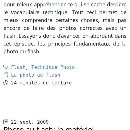
pour mieux appréhender ce qui se cache derrière
le vocabulaire technique. Tout ceci permet de
mieux comprendre certaines choses, mais pas
encore de faire des photos correctes avec un
flash. Essayons donc d’avancer, en abordant dans
cet épisode, les principes fondamentaux de la
photo au flash.
Mots-clés (2):
Flash
,
Technique Photo
Le dossier 1:
La photo au flash
Temps de lecture
24 minutes de lecture
Publié le
22 sept. 2009
Photo au flash: le matériel