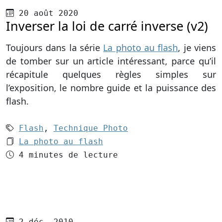
Publié le
20 août 2020
Inverser la loi de carré inverse (v2)
Toujours dans la série
La photo au flash
, je viens
de tomber sur un article intéressant, parce qu’il
récapitule quelques règles simples sur
l’exposition, le nombre guide et la puissance des
flash.
Mots-clés (2):
Flash
,
Technique Photo
Le dossier 1:
La photo au flash
Temps de lecture
4 minutes de lecture
Publié le
2 déc. 2010