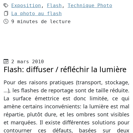
Mots-clés (3):
Exposition
,
Flash
,
Technique Photo
Le dossier 1:
La photo au flash
Temps de lecture
9 minutes de lecture
Publié le
2 mars 2010
Flash: diffuser / réfléchir la lumière
Pour des raisons pratiques (transport, stockage,
…), les flashes de reportage sont de taille réduite.
La surface émettrice est donc limitée, ce qui
amène certains inconvénients: la lumière est mal
répartie, plutôt dure, et les ombres sont visibles
et marquées. Il existe différentes solutions pour
contourner ces défauts, basées sur deux