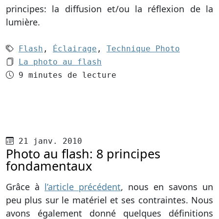
principes: la diffusion et/ou la réflexion de la
lumière.
Mots-clés (3):
Flash
,
Éclairage
,
Technique Photo
Le dossier 1:
La photo au flash
Temps de lecture
9 minutes de lecture
Publié le
21 janv. 2010
Photo au flash: 8 principes
fondamentaux
Grâce à
l’article précédent
, nous en savons un
peu plus sur le matériel et ses contraintes. Nous
avons également donné quelques définitions