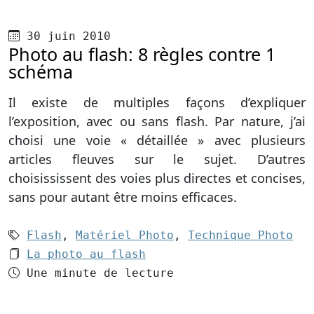
Publié le
30 juin 2010
Photo au flash: 8 règles contre 1
schéma
Il existe de multiples façons d’expliquer
l’exposition, avec ou sans flash. Par nature, j’ai
choisi une voie « détaillée » avec plusieurs
articles fleuves sur le sujet. D’autres
choisississent des voies plus directes et concises,
sans pour autant être moins efficaces.
Mots-clés (3):
Flash
,
Matériel Photo
,
Technique Photo
Le dossier 1:
La photo au flash
Temps de lecture
Une minute de lecture