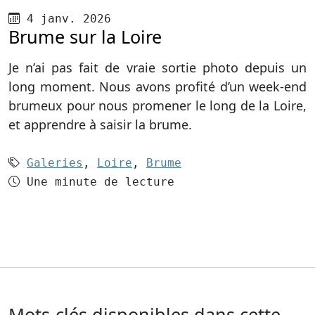
Publié le
4 janv. 2026
Brume sur la Loire
Je n’ai pas fait de vraie sortie photo depuis un
long moment. Nous avons profité d’un week-end
brumeux pour nous promener le long de la Loire,
et apprendre à saisir la brume.
Mots-clés (3):
Galeries
,
Loire
,
Brume
Temps de lecture
Une minute de lecture
Mots-clés disponibles dans cette