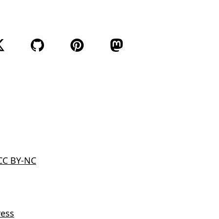
z-moi sur
Suivez-moi sur
Suivez mon travail sur
Suivez-moi sur
Suivez-moi sur
 CC BY-NC
ess