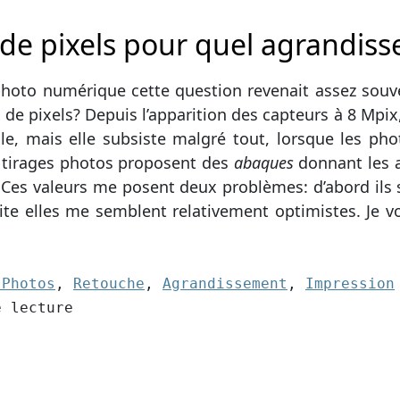
de pixels pour quel agrandis
photo numérique cette question revenait assez souv
s de pixels? Depuis l’apparition des capteurs à 8 Mpi
le, mais elle subsiste malgré tout, lorsque les ph
e tirages photos proposent des
abaques
donnant les a
. Ces valeurs me posent deux problèmes: d’abord ils 
ite elles me semblent relativement optimistes. Je v
4):
 Photos
,
Retouche
,
Agrandissement
,
Impression
cture
e lecture