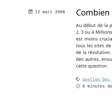
Combien 
Publié le
12 mars 2008
Au début de la 
2, 3 ou 4 Million
est moins crucia
tous les sites d
de la résolution
des autres, ensu
cette question.
Mots-clés (
Gestion Des
Temps de le
6 minutes d