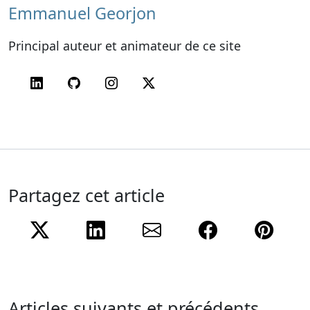
Emmanuel Georjon
Principal auteur et animateur de ce site
LinkedIn
GitHub
Instagram
Twitter
Partagez cet article
Twitter
LinkedIn
e-mail
Facebook
Pint
Articles suivants et précédents