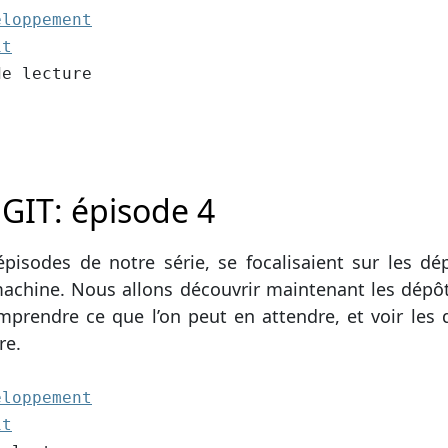
2):
eloppement
1:
it
cture
de lecture
 GIT: épisode 4
épisodes de notre série, se focalisaient sur les d
achine. Nous allons découvrir maintenant les dépôts
comprendre ce que l’on peut en attendre, et voir l
re.
2):
eloppement
1:
it