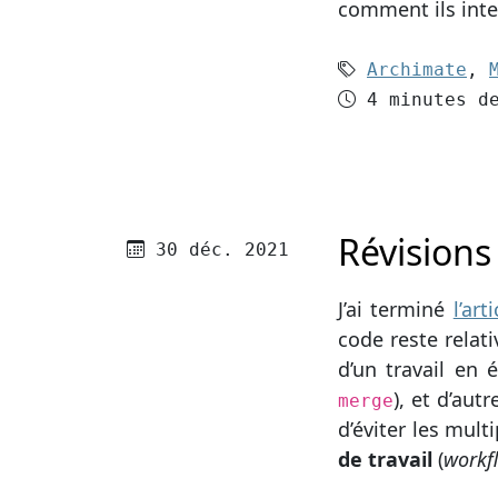
comment ils inte
Mots-clés (
Archimate
,
Temps de le
4 minutes d
Révisions
Publié le
30 déc. 2021
J’ai terminé
l’ar
code reste relat
d’un travail en 
), et d’au
merge
d’éviter les mult
de travail
(
workf