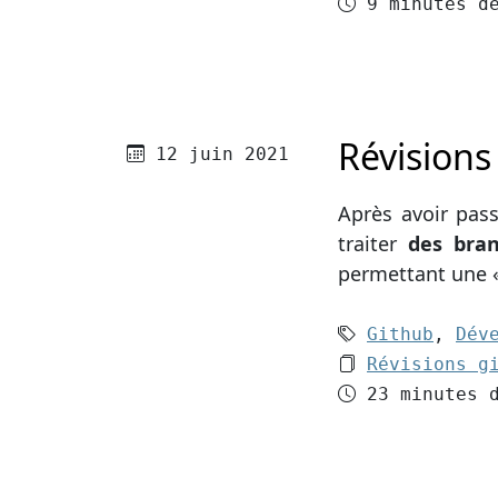
Temps de le
9 minutes d
Révisions
Publié le
12 juin 2021
Après avoir pas
traiter
des bra
permettant une « 
Mots-clés (
Github
,
Dév
Le dossier 
Révisions g
Temps de le
23 minutes 