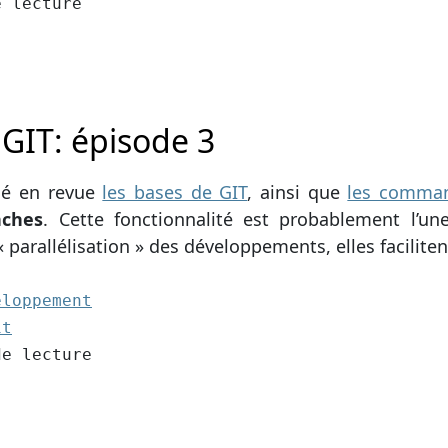
cture
e lecture
 GIT: épisode 3
sé en revue
les bases de GIT
, ainsi que
les comma
nches
. Cette fonctionnalité est probablement l’u
parallélisation » des développements, elles facilitent
2):
eloppement
1:
it
cture
de lecture