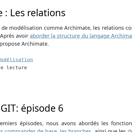
 : Les relations
de modélisation comme Archimate, les relations co
 Après avoir
aborder la structure du langage Archim
 propose Archimate.
2):
Modélisation
cture
de lecture
 GIT: épisode 6
remiers épisodes, nous avons abordés les fonction
les commandes de base
,
les branches
, ainsi que les
d