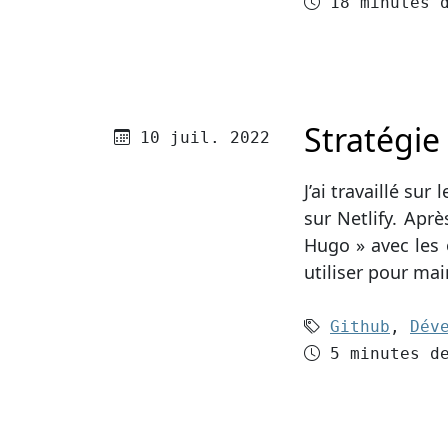
Temps de le
18 minutes 
Stratégie
Publié le
10 juil. 2022
J’ai travaillé sur 
sur Netlify. Apr
Hugo » avec les 
utiliser pour ma
Mots-clés (
Github
,
Dév
Temps de le
5 minutes d