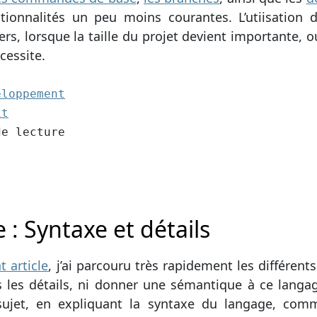
ctionnalités un peu moins courantes. L’utiisatio
ers, lorsque la taille du projet devient importante, 
cessite.
2):
eloppement
1:
it
cture
de lecture
 : Syntaxe et détails
t article
, j’ai parcouru très rapidement les différe
 les détails, ni donner une sémantique à ce langage
sujet, en expliquant la syntaxe du langage, comm