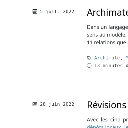
Archimate
Publié le
5 juil. 2022
Dans un langage 
sens au modèle.
11 relations que
Mots-clés (
Archimate
,
Temps de le
13 minutes 
Révisions
Publié le
28 juin 2022
Avec les cinq p
dépôts locaux, 