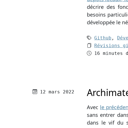
décrire des fon
besoins particuli
développée le né
Mots-clés (
Github
,
Dév
Le dossier 
Révisions g
Temps de le
16 minutes 
Archimate
Publié le
12 mars 2022
Avec
le précéden
sans entrer dans
dans le vif du 