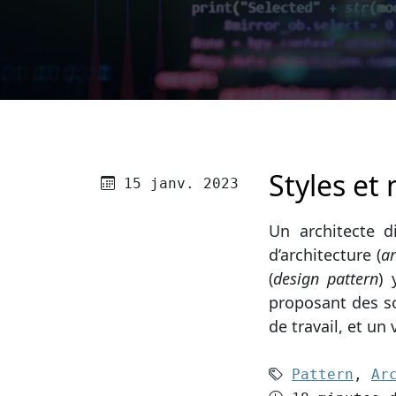
Styles et
Publié le
15 janv. 2023
Un architecte d
d’architecture (
ar
(
design pattern
) 
proposant des s
de travail, et u
Mots-clés (
Pattern
,
Ar