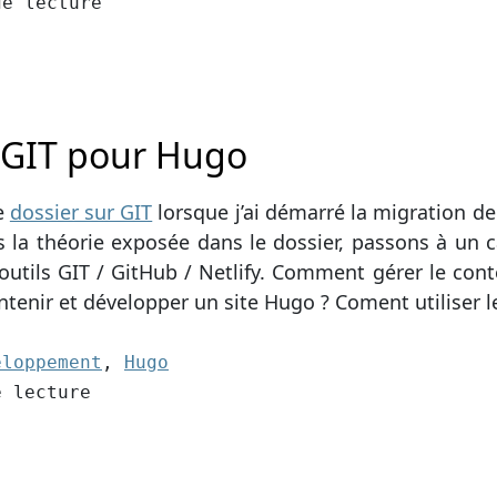
cture
de lecture
 GIT pour Hugo
le
dossier sur GIT
lorsque j’ai démarré la migration d
ès la théorie exposée dans le dossier, passons à un c
outils GIT / GitHub / Netlify. Comment gérer le con
intenir et développer un site Hugo ? Coment utiliser 
3):
eloppement
,
Hugo
cture
e lecture