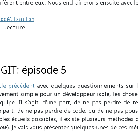
rfèrent entre eux. Nous enchaînerons ensuite avec le
2):
Modélisation
cture
e lecture
 GIT: épisode 5
ticle précédent
avec quelques questionnements sur la
ivement simple pour un développeur isolé, les chos
équipe. Il s’agit, d’une part, de ne pas perdre de 
tre part, de ne pas perdre de code, ou de ne pas po
iples écueils possibles, il existe plusieurs méthodes 
low
). Je vais vous présenter quelques-unes de ces mé