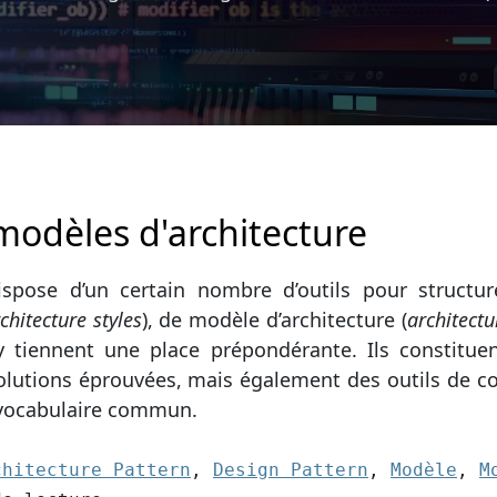
 modèles d'architecture
ispose d’un certain nombre d’outils pour structu
chitecture styles
), de modèle d’architecture (
architectu
y tiennent une place prépondérante. Ils constituen
olutions éprouvées, mais également des outils de c
n vocabulaire commun.
5):
chitecture Pattern
,
Design Pattern
,
Modèle
,
M