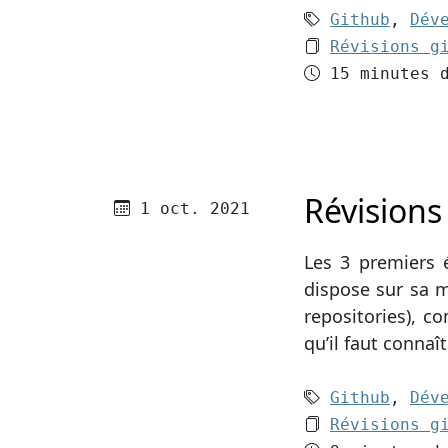
Mots-clés (
Github
,
Dév
Le dossier 
Révisions g
Temps de le
15 minutes 
Révisions
Publié le
1 oct. 2021
Les 3 premiers 
dispose sur sa m
repositories), 
qu’il faut connaît
Mots-clés (
Github
,
Dév
Le dossier 
Révisions g